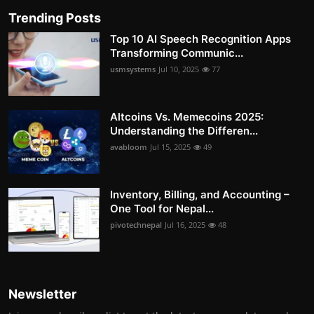
Trending Posts
Top 10 AI Speech Recognition Apps
Transforming Communic...
usmsystems
Jul 10, 2025
77
Altcoins Vs. Memecoins 2025:
Understanding the Differen...
avabloom
Jul 15, 2025
49
Inventory, Billing, and Accounting –
One Tool for Nepal...
pivotechnepal
Jul 16, 2025
48
Newsletter