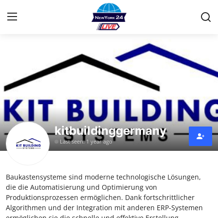
Home
Contact
Privacy Policy
kitbuildinggermany
About
Last seen: 1 year ago
News Network
Baukastensysteme sind moderne technologische Lösungen,
Submit Press Release
die die Automatisierung und Optimierung von
Produktionsprozessen ermöglichen. Dank fortschrittlicher
Guest Posting
Algorithmen und der Integration mit anderen ERP-Systemen
ermöglichen sie die schnelle und effektive Erstellung