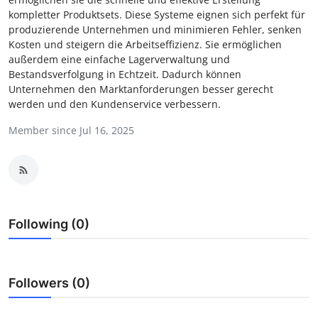
kompletter Produktsets. Diese Systeme eignen sich perfekt für
Advertise with US
produzierende Unternehmen und minimieren Fehler, senken
Kosten und steigern die Arbeitseffizienz. Sie ermöglichen
Top 10
außerdem eine einfache Lagerverwaltung und
Bestandsverfolgung in Echtzeit. Dadurch können
How To
Unternehmen den Marktanforderungen besser gerecht
werden und den Kundenservice verbessern.
Support Number
Member since Jul 16, 2025
Tech
Real Estate
Following (0)
Crypto
Education
Followers (0)
Business