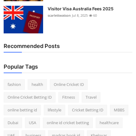
Visitor Visa Australia Fees 2025
scarlettwatson
Jul 8, 2025
60
Recommended Posts
Popular Tags
fashion
health
Online Cricket ID
Online Cricket Betting ID
Fitness
Travel
online betting id
lifestyle
Cricket Betting ID
MBBS
Dubai
USA
online id cricket betting
healthcare
UAE
business
madras book id
Kheloyar