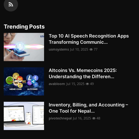
Trending Posts
Top 10 AI Speech Recognition Apps
Transforming Communic...
usmsystems
Jul 10, 2025
77
Altcoins Vs. Memecoins 2025:
Understanding the Differen...
avabloom
Jul 15, 2025
49
Inventory, Billing, and Accounting –
One Tool for Nepal...
pivotechnepal
Jul 16, 2025
48