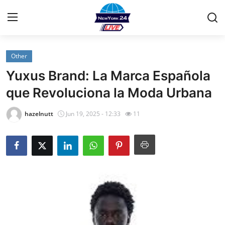
Other
Home
Yuxus Brand: La Marca Española
Contact
que Revoluciona la Moda Urbana
Privacy Policy
hazelnutt
Jun 19, 2025 - 12:33
11
About
News Network
Submit Press Release
Guest Posting