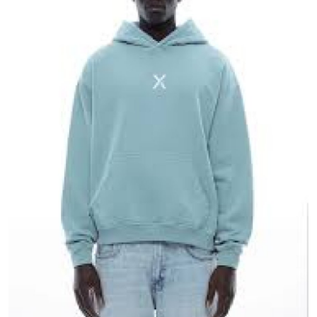
Advertise with US
Top 10
How To
Support Number
Tech
Real Estate
Crypto
Education
Business