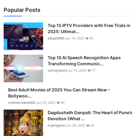
Popular Posts
Top 15 IPTV Providers with Free Trials in
2025: Ultimat...
afzaal3900
Jun 19, 2025
95
Top 10 AI Speech Recognition Apps
Transforming Communic...
usmsystems
Jul 10, 2025
77
Best Adult Movies of 2025 You Can Stream Now –
Bollywoo...
onlinecricketid02
Jun 23, 2025
69
Dagdusheth Ganpati: The Heart of Pune’s
Devotion (What ...
triphippies
Jun 24, 2025
64